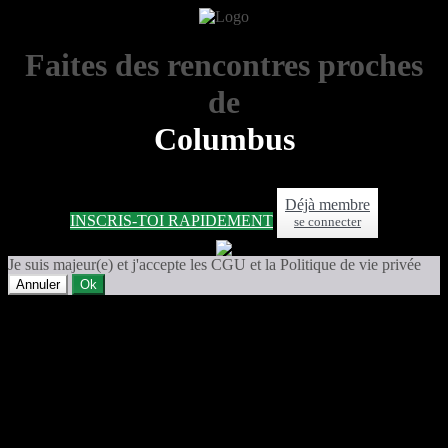
Faites des rencontres proches
de
Columbus
Déjà membre
INSCRIS-TOI RAPIDEMENT
se connecter
Je suis majeur(e) et j'accepte les CGU et la Politique de vie privée
Annuler
Ok